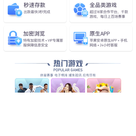
JIUYOU L553 商用笔记本
JIUYOU D815 商用台式机
JIUYOU L851 商用笔记本