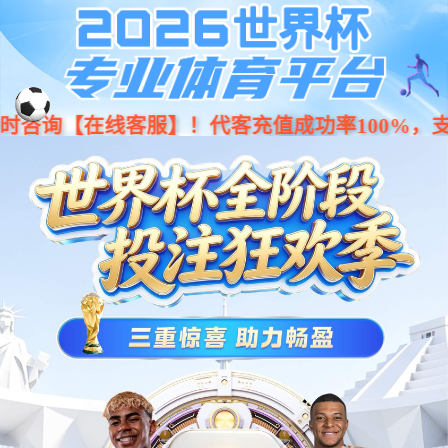
新闻中心
公司动态
公司动态
媒体报道
市场活动