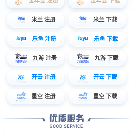
jiuyou.com数码李晨龙：AI for Process，AI落地
企业的正确打开方式
2025-07-29
|
新闻中心
业界首款！jiuyou.com发布基于鲲鹏技术路线的大模型训
推系列产品，持续强化智算产品体系