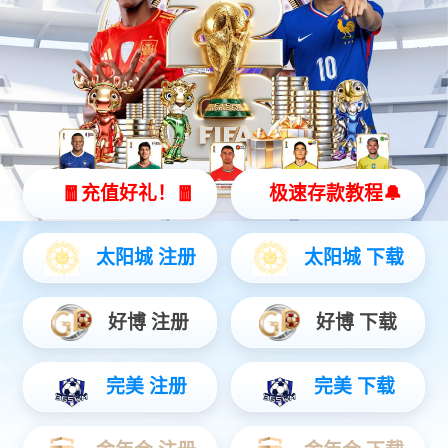
AI驱动再攀升，jiuyou.com数码连续9年登榜《财富》中
国500强
2025-07-30
|
新闻中心